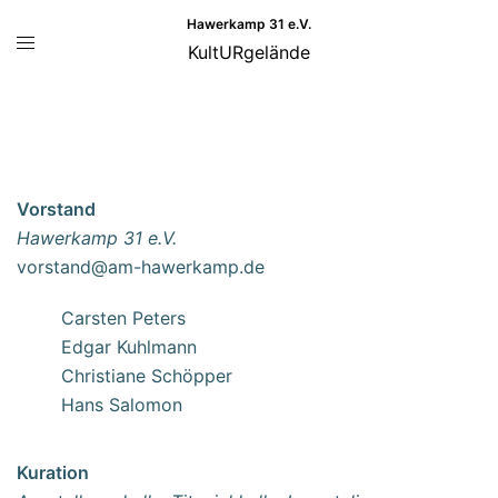
Zum
Hawerkamp 31 e.V.
Menü
Inhalt
KultURgelände
umschalten
springen
Vorstand
Hawerkamp 31 e.V.
vorstand@am-hawerkamp.de
Carsten Peters
Edgar Kuhlmann
Christiane Schöpper
Hans Salomon
Kuration