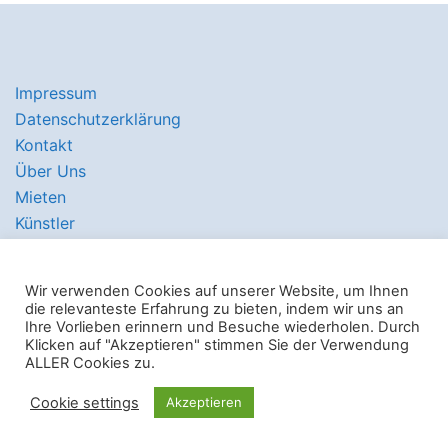
Impressum
Datenschutzerklärung
Kontakt
Über Uns
Mieten
Künstler
Wir verwenden Cookies auf unserer Website, um Ihnen
die relevanteste Erfahrung zu bieten, indem wir uns an
Ihre Vorlieben erinnern und Besuche wiederholen. Durch
© 2026 Hawerkamp 31 e.V.. Stolz präsentiert von
Klicken auf "Akzeptieren" stimmen Sie der Verwendung
ALLER Cookies zu.
Sydney
Cookie settings
Akzeptieren