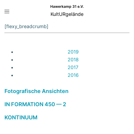
Zum
Hawerkamp 31 e.V.
Menü
Inhalt
KultURgelände
umschalten
springen
[flexy_breadcrumb]
2019
2018
2017
2016
Fotografische Ansichten
IN FORMATION 450 — 2
KONTINUUM