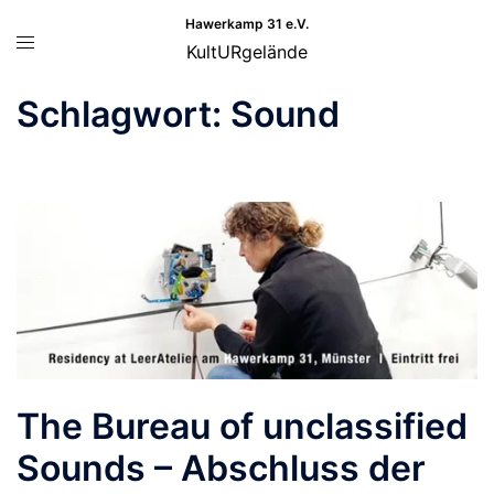
Zum
Hawerkamp 31 e.V.
Menü
Inhalt
KultURgelände
umschalten
springen
Schlagwort:
Sound
The Bureau of unclassified
Sounds – Abschluss der