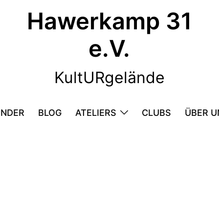
Hawerkamp 31
e.V.
KultURgelände
ENDER
BLOG
ATELIERS
CLUBS
ÜBER U