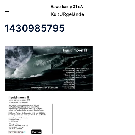
Zum
Hawerkamp 31 e.V.
Menü
Inhalt
KultURgelände
umschalten
springen
1430985795