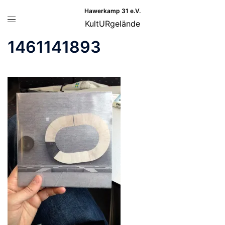
Zum
Hawerkamp 31 e.V.
Menü
Inhalt
KultURgelände
umschalten
springen
1461141893