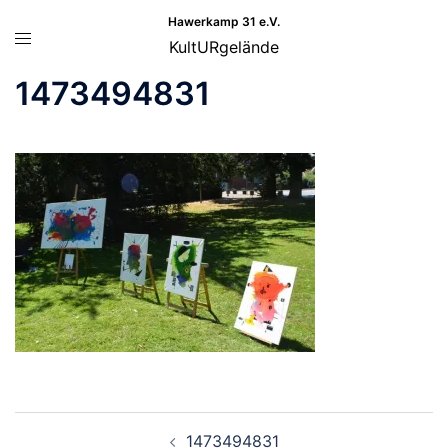
Zum
Hawerkamp 31 e.V.
Menü
Inhalt
KultURgelände
umschalten
springen
1473494831
Beitragsnavigation
1473494831