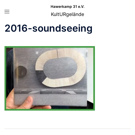
Zum
Hawerkamp 31 e.V.
Menü
Inhalt
KultURgelände
umschalten
springen
2016-soundseeing
Beitragsnavigation