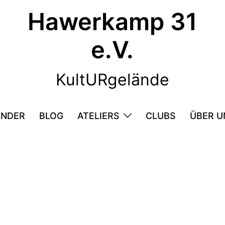
Hawerkamp 31
e.V.
KultURgelände
ENDER
BLOG
ATELIERS
CLUBS
ÜBER U