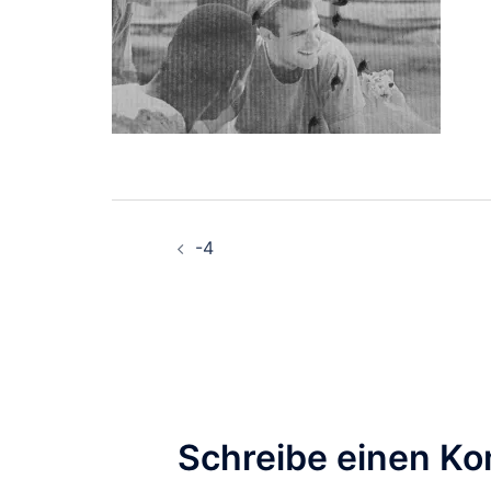
Beitragsnavigati
-4
Schreibe einen K