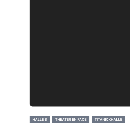
HALLE B
THEATER EN FACE
TITANICKHALLE