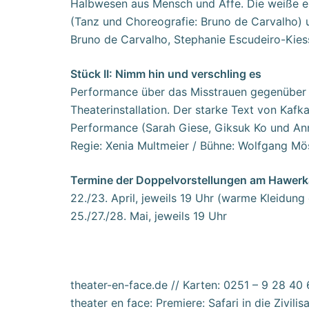
Halbwesen aus Mensch und Affe. Die weiße euro
(Tanz und Choreografie: Bruno de Carvalho) 
Bruno de Carvalho, Stephanie Escudeiro-Kies
Stück II: Nimm hin und verschling es
Performance über das Misstrauen gegenüber de
Theaterinstallation. Der starke Text von Kafk
Performance (Sarah Giese, Giksuk Ko und Anne
Regie: Xenia Multmeier / Bühne: Wolfgang Mö
Termine der Doppelvorstellungen am Hawerk
22./23. April, jeweils 19 Uhr (warme Kleidun
25./27./28. Mai, jeweils 19 Uhr
theater-en-face.de // Karten: 0251 – 9 28 40 
theater en face: Premiere: Safari in die Zivil