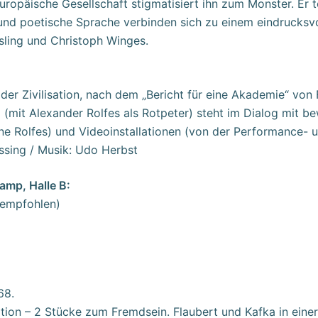
päische Gesellschaft stigmatisiert ihn zum Monster. Er töt
und poetische Sprache verbinden sich zu einem eindrucksvo
sling und Christoph Winges.
r Zivilisation, nach dem „Bericht für eine Akademie“ von 
a (mit Alexander Rolfes als Rotpeter) steht im Dialog mit b
 Rolfes) und Videoinstallationen (von der Performance- un
ssing / Musik: Udo Herbst
amp, Halle B:
g empfohlen)
68.
isation – 2 Stücke zum Fremdsein. Flaubert und Kafka in ein