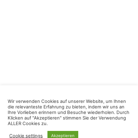
Impressum
Datenschutzerklärung
Kontakt
Über Uns
Mieten
Künstler
Wir verwenden Cookies auf unserer Website, um Ihnen
die relevanteste Erfahrung zu bieten, indem wir uns an
Ihre Vorlieben erinnern und Besuche wiederholen. Durch
Klicken auf "Akzeptieren" stimmen Sie der Verwendung
© 2026 Hawerkamp 31 e.V.. Stolz präsentiert von
ALLER Cookies zu.
Sydney
Cookie settings
Akzeptieren