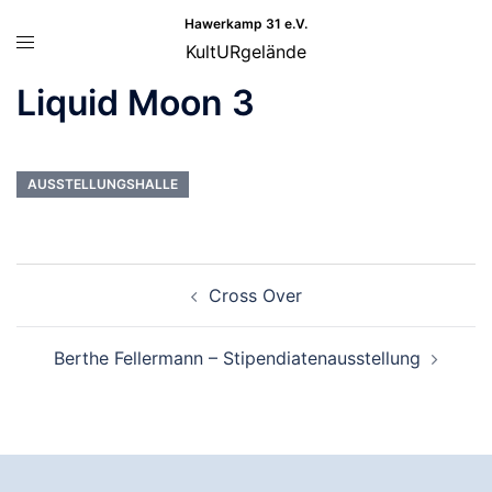
Zum
Hawerkamp 31 e.V.
Menü
Inhalt
KultURgelände
umschalten
springen
Liquid Moon 3
AUSSTELLUNGSHALLE
Beitragsnavigation
Cross Over
Berthe Fellermann – Stipendiatenausstellung