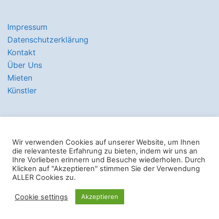
Impressum
Datenschutzerklärung
Kontakt
Über Uns
Mieten
Künstler
Wir verwenden Cookies auf unserer Website, um Ihnen
© 2026 Hawerkamp 31 e.V.. Stolz präsentiert von
die relevanteste Erfahrung zu bieten, indem wir uns an
Ihre Vorlieben erinnern und Besuche wiederholen. Durch
Sydney
Klicken auf "Akzeptieren" stimmen Sie der Verwendung
ALLER Cookies zu.
Cookie settings
Akzeptieren