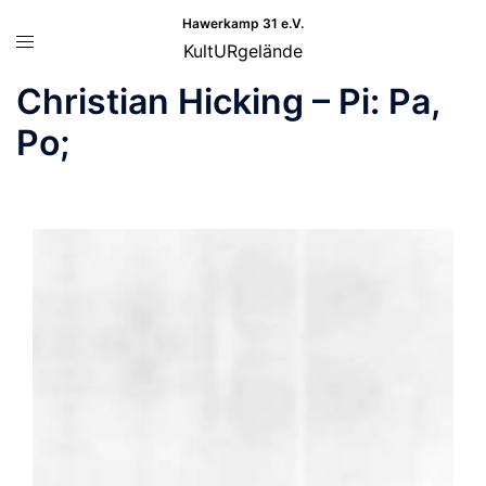
Zum
Hawerkamp 31 e.V.
Menü
Inhalt
KultURgelände
umschalten
springen
Christian Hicking – Pi: Pa,
Po;